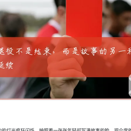
内的灯光疯狂闪烁，映照着一张张年轻却写满故事的脸。观众席