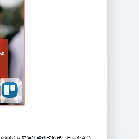
的呐喊声如同海啸般此起彼伏，每一个音节